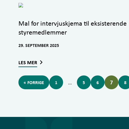
Mal for intervjuskjema til eksisterende
styremedlemmer
29. SEPTEMBER 2025
LES MER
…
7
« FORRIGE
1
5
6
8