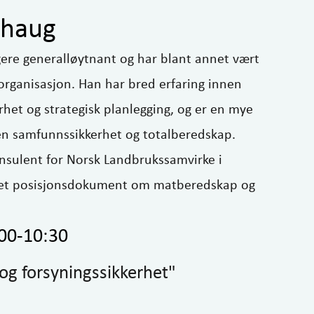
lhaug
gere generalløytnant og har blant annet vært
kkorganisasjon. Han har bred erfaring innen
rhet og strategisk planlegging, og er en mye
en samfunnssikkerhet og totalberedskap.
nsulent for Norsk Landbrukssamvirke i
 et posisjonsdokument om matberedskap og
:00-10:30
g forsyningssikkerhet"