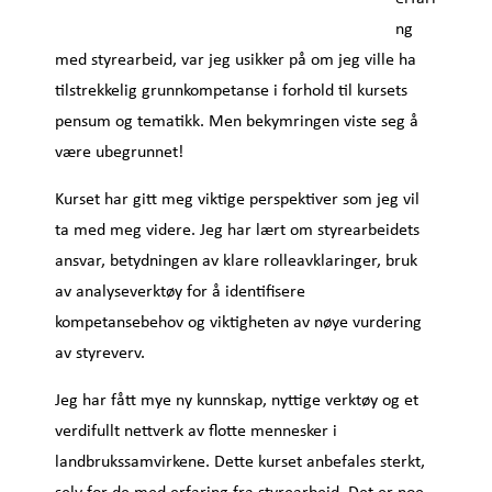
ng
med styrearbeid, var jeg usikker på om jeg ville ha
tilstrekkelig grunnkompetanse i forhold til kursets
pensum og tematikk. Men bekymringen viste seg å
være ubegrunnet!
Kurset har gitt meg viktige perspektiver som jeg vil
ta med meg videre. Jeg har lært om styrearbeidets
ansvar, betydningen av klare rolleavklaringer, bruk
av analyseverktøy for å identifisere
kompetansebehov og viktigheten av nøye vurdering
av styreverv.
Jeg har fått mye ny kunnskap, nyttige verktøy og et
verdifullt nettverk av flotte mennesker i
landbrukssamvirkene. Dette kurset anbefales sterkt,
selv for de med erfaring fra styrearbeid. Det er noe